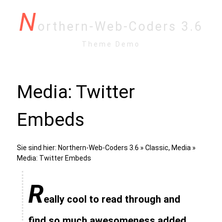
N
orthern-Web-Coders 3.6
Theme Demo
Media: Twitter
Embeds
Sie sind hier:
Northern-Web-Coders 3.6
»
Classic
,
Media
»
Media: Twitter Embeds
R
eally cool to read through and
find so much awesomeness added