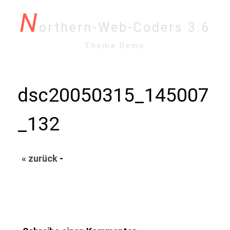
N
orthern-Web-Coders 3.6
Theme Demo
dsc20050315_145007
_132
« zurück
-